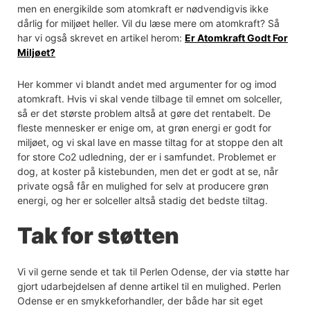
men en energikilde som atomkraft er nødvendigvis ikke
dårlig for miljøet heller. Vil du læse mere om atomkraft? Så
har vi også skrevet en artikel herom:
Er Atomkraft Godt For
Miljøet?
Her kommer vi blandt andet med argumenter for og imod
atomkraft. Hvis vi skal vende tilbage til emnet om solceller,
så er det største problem altså at gøre det rentabelt. De
fleste mennesker er enige om, at grøn energi er godt for
miljøet, og vi skal lave en masse tiltag for at stoppe den alt
for store Co2 udledning, der er i samfundet. Problemet er
dog, at koster på kistebunden, men det er godt at se, når
private også får en mulighed for selv at producere grøn
energi, og her er solceller altså stadig det bedste tiltag.
Tak for støtten
Vi vil gerne sende et tak til Perlen Odense, der via støtte har
gjort udarbejdelsen af denne artikel til en mulighed. Perlen
Odense er en smykkeforhandler, der både har sit eget